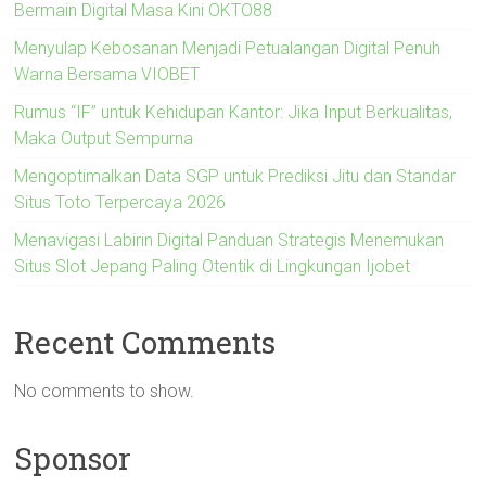
Bermain Digital Masa Kini OKTO88
Menyulap Kebosanan Menjadi Petualangan Digital Penuh
Warna Bersama VIOBET
Rumus “IF” untuk Kehidupan Kantor: Jika Input Berkualitas,
Maka Output Sempurna
Mengoptimalkan Data SGP untuk Prediksi Jitu dan Standar
Situs Toto Terpercaya 2026
Menavigasi Labirin Digital Panduan Strategis Menemukan
Situs Slot Jepang Paling Otentik di Lingkungan Ijobet
Recent Comments
No comments to show.
Sponsor