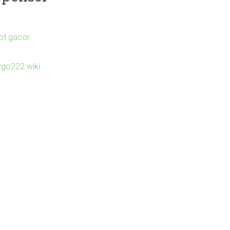
lot gacor
irgo222.wiki