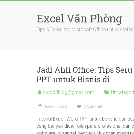
Skip
to
Excel Văn Phòng
content
Tips & Template Microsoft Office untuk Profes
Jadi Ahli Office: Tips Ser
PPT untuk Bisnis di…
okto88blog@gmail.com
Uncategor
June 14, 2025
0 Comment
Tutorial Excel, Word, PPT untuk bekerja dan us
yang banyak dicari oleh para profesional dan
software ini sangat penting untuk menunjang pr