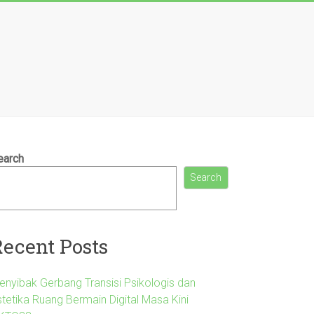
earch
Search
Recent Posts
enyibak Gerbang Transisi Psikologis dan
stetika Ruang Bermain Digital Masa Kini