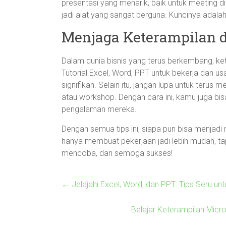
presentasi yang menarik, baik untuk meeting di
jadi alat yang sangat berguna. Kuncinya adala
Menjaga Keterampilan di
Dalam dunia bisnis yang terus berkembang, ket
Tutorial Excel, Word, PPT untuk bekerja dan u
signifikan. Selain itu, jangan lupa untuk ter
atau workshop. Dengan cara ini, kamu juga bisa
pengalaman mereka.
Dengan semua tips ini, siapa pun bisa menjadi
hanya membuat pekerjaan jadi lebih mudah, ta
mencoba, dan semoga sukses!
←
Jelajahi Excel, Word, dan PPT: Tips Seru un
Belajar Keterampilan Micr