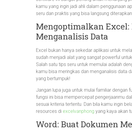
kamu yang ingin jadi ahli dalam penggunaan apli
seru dan praktis yang bisa langsung diterapkan
Mengoptimalkan Excel: 
Menganalisis Data
Excel bukan hanya sekedar aplikasi untuk mel
sudah menjadi alat yang sangat powerful unt
Salah satu tips seru untuk memulai adalah deng
kamu bisa meringkas dan menganalisis data 
yang bertumpuk!
Jangan lupa juga untuk mulai familiar dengan 
fungsi ini bisa mempercepat pengerjaanmu d
sesuai kriteria tertentu. Dan bila kamu ingin b
resources di
excelvanphong
yang kaya akan tut
Word: Buat Dokumen Men