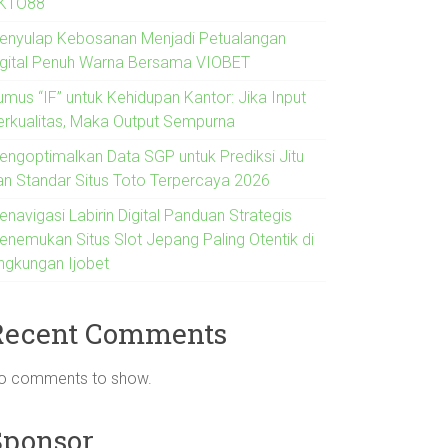
KTO88
enyulap Kebosanan Menjadi Petualangan
igital Penuh Warna Bersama VIOBET
umus “IF” untuk Kehidupan Kantor: Jika Input
erkualitas, Maka Output Sempurna
engoptimalkan Data SGP untuk Prediksi Jitu
an Standar Situs Toto Terpercaya 2026
navigasi Labirin Digital Panduan Strategis
enemukan Situs Slot Jepang Paling Otentik di
ingkungan Ijobet
Recent Comments
o comments to show.
Sponsor