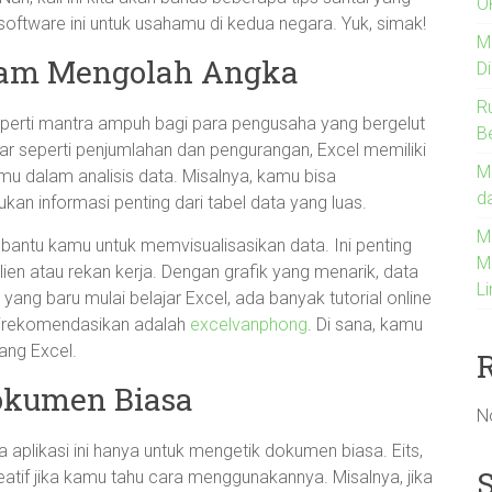
O
tware ini untuk usahamu di kedua negara. Yuk, simak!
M
alam Mengolah Angka
D
R
 seperti mantra ampuh bagi para pengusaha yang bergelut
B
ar seperti penjumlahan dan pengurangan, Excel memiliki
M
u dalam analisis data. Misalnya, kamu bisa
d
 informasi penting dari tabel data yang luas.
Me
embantu kamu untuk memvisualisasikan data. Ini penting
M
ien atau rekan kerja. Dengan grafik yang menarik, data
L
ang baru mulai belajar Excel, ada banyak tutorial online
direkomendasikan adalah
excelvanphong
. Di sana, kamu
ang Excel.
okumen Biasa
N
 aplikasi ini hanya untuk mengetik dokumen biasa. Eits,
reatif jika kamu tahu cara menggunakannya. Misalnya, jika