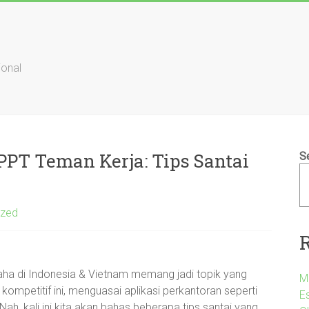
ional
PPT Teman Kerja: Tips Santai
S
ized
saha di Indonesia & Vietnam memang jadi topik yang
M
kompetitif ini, menguasai aplikasi perkantoran seperti
E
ah, kali ini kita akan bahas beberapa tips santai yang