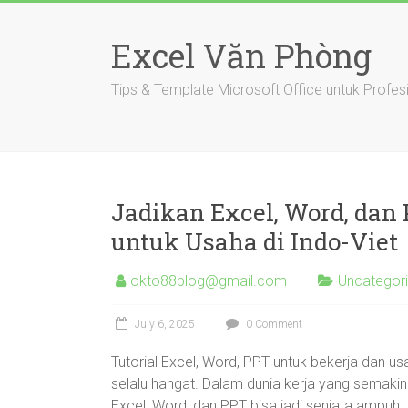
Skip
to
Excel Văn Phòng
content
Tips & Template Microsoft Office untuk Profes
Jadikan Excel, Word, dan 
untuk Usaha di Indo-Viet
okto88blog@gmail.com
Uncategor
July 6, 2025
0 Comment
Tutorial Excel, Word, PPT untuk bekerja dan u
selalu hangat. Dalam dunia kerja yang semakin 
Excel, Word, dan PPT bisa jadi senjata ampuh. N