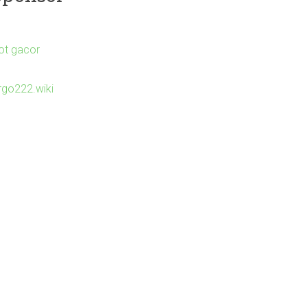
lot gacor
irgo222.wiki