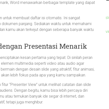
narik, Word menawarkan berbagai template yang dapat
s
n untuk membuat daftar isi otomatis. Ini sangat
an dokumen panjang. Sediakan waktu untuk memahami
 dan kamu akan terkejut dengan seberapa banyak waktu
v
dengan Presentasi Menarik
 menciptakan kesan pertama yang tepat. Di sinilah peran
elemen multimedia seperti video atau audio agar
ermain dengan desain slide yang atraktif, fitur animasi,
ns akan lebih fokus pada apa yang kamu sampaikan.
itur “Presenter View” untuk melihat catatan dan slide
udiens. Dengan begitu, kamu bisa lebih percaya diri
u atau temukan banyak ide segar di internet, dan
if, tetapi juga menghibur.