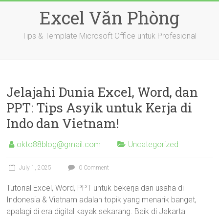
Skip
Excel Văn Phòng
to
content
Tips & Template Microsoft Office untuk Profesional
Jelajahi Dunia Excel, Word, dan
PPT: Tips Asyik untuk Kerja di
Indo dan Vietnam!
okto88blog@gmail.com
Uncategorized
July 1, 2025
0 Comment
Tutorial Excel, Word, PPT untuk bekerja dan usaha di
Indonesia & Vietnam adalah topik yang menarik banget,
apalagi di era digital kayak sekarang. Baik di Jakarta