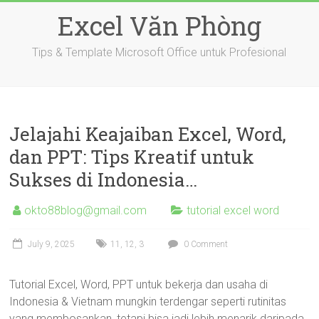
Skip
Excel Văn Phòng
to
content
Tips & Template Microsoft Office untuk Profesional
Jelajahi Keajaiban Excel, Word,
dan PPT: Tips Kreatif untuk
Sukses di Indonesia…
okto88blog@gmail.com
tutorial excel word
July 9, 2025
11
,
12
,
3
0 Comment
Tutorial Excel, Word, PPT untuk bekerja dan usaha di
Indonesia & Vietnam mungkin terdengar seperti rutinitas
yang membosankan, tetapi bisa jadi lebih menarik daripada