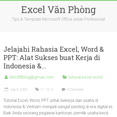
Skip
Excel Văn Phòng
to
content
Tips & Template Microsoft Office untuk Profesional
Jelajahi Rahasia Excel, Word &
PPT: Alat Sukses buat Kerja di
Indonesia &…
okto88blog@gmail.com
tutorial excel word
July 9, 2025
11
,
12
,
3
0 Comment
Tutorial Excel, Word, PPT untuk bekerja dan usaha di
Indonesia & Vietnam menjadi sangat penting di era digital ini.
Baik Anda seorang pegawai kantoran, pemilik usaha kecil,