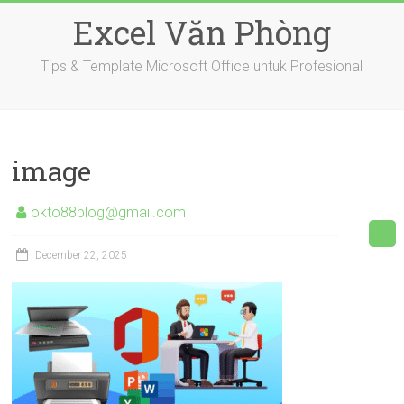
Skip
Excel Văn Phòng
to
content
Tips & Template Microsoft Office untuk Profesional
image
okto88blog@gmail.com
December 22, 2025