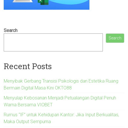
Search
Search
Recent Posts
Menyibak Gerbang Transisi Psikologis dan Estetika Ruang
Bermain Digital Masa Kini OKTO88
Menyulap Kebosanan Menjadi Petualangan Digital Penuh
Warna Bersama VIOBET
Rumus “IF” untuk Kehidupan Kantor: Jika Input Berkualitas,
Maka Output Sempurna