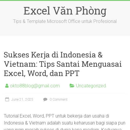
Skip
Excel Văn Phòng
to
content
Tips & Template Microsoft Office untuk Profesional
Sukses Kerja di Indonesia &
Vietnam: Tips Santai Menguasai
Excel, Word, dan PPT
okto88blog@gmail.com
Uncategorized
June 21, 2025
0 Comment
Tutorial Excel, Word, PPT untuk bekerja dan usaha di
Indonesia & Vietnam adalah suatu keharusan bagi siapa pun
yang ingin meraih sukses di dunia kerja modern. Keduanya