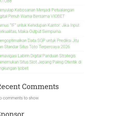
KTO88
enyulap Kebosanan Menjadi Petualangan
igital Penuh Warna Bersama VIOBET
umus “IF” untuk Kehidupan Kantor: Jika Input
erkualitas, Maka Output Sempurna
engoptimalkan Data SGP untuk Prediksi Jitu
an Standar Situs Toto Terpercaya 2026
navigasi Labirin Digital Panduan Strategis
enemukan Situs Slot Jepang Paling Otentik di
ingkungan Ijobet
Recent Comments
o comments to show.
Sponsor