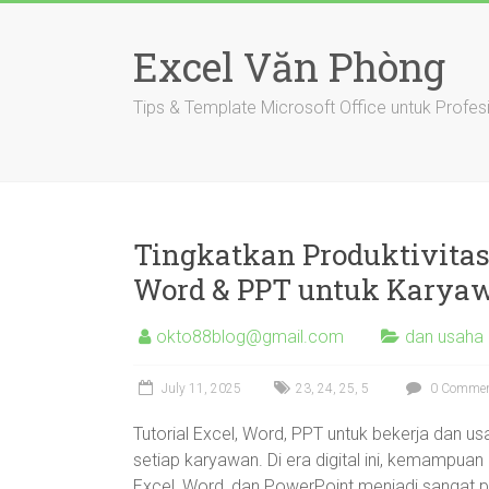
Skip
to
Excel Văn Phòng
content
Tips & Template Microsoft Office untuk Profes
Tingkatkan Produktivitas 
Word & PPT untuk Karya
okto88blog@gmail.com
dan usaha 
July 11, 2025
23
,
24
,
25
,
5
0 Comme
Tutorial Excel, Word, PPT untuk bekerja dan us
setiap karyawan. Di era digital ini, kemampua
Excel, Word, dan PowerPoint menjadi sangat pe