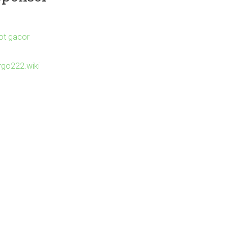
lot gacor
irgo222.wiki