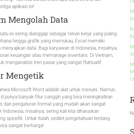
O
iga aplikasi ini!
M
am Mengolah Data
D
R
atu ini sering dianggap sebagai ‘rekan kerja’ yang paling
B
rhana hingga grafik yang memukau, Excel memiliki
M
 menyajikan data. Bagi karyawan di Indonesia, misalnya,
d
oran keuangan atau memanage inventaris. Di Vietnam,
 menganalisis tren pasar yang sangat fluktuatif.
Me
M
ar Mengetik
L
bahwa Microsoft Word adalah alat untuk menulis. Namun,
ord punya banyak fitur canggih yang bisa meningkatkan
tis dan pengaturan format yang mudah akan sangat
Indonesia, misalnya, sering kali kita diharuskan
N
spesifik. Untuk itulah, sedikit pengetahuan tentang
isa sangat berharga!