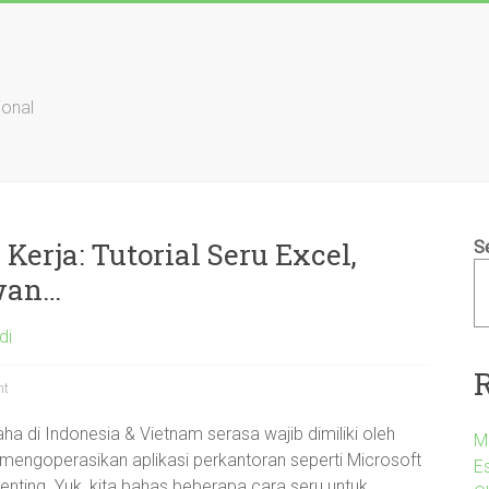
ional
Kerja: Tutorial Seru Excel,
S
wan…
di
nt
aha di Indonesia & Vietnam serasa wajib dimiliki oleh
M
n mengoperasikan aplikasi perkantoran seperti Microsoft
E
nting. Yuk, kita bahas beberapa cara seru untuk