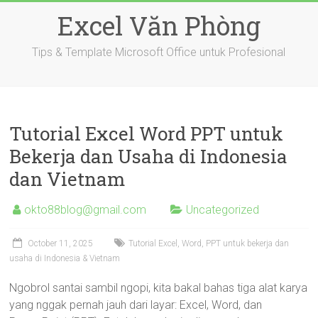
Skip
Excel Văn Phòng
to
content
Tips & Template Microsoft Office untuk Profesional
Tutorial Excel Word PPT untuk
Bekerja dan Usaha di Indonesia
dan Vietnam
okto88blog@gmail.com
Uncategorized
October 11, 2025
Tutorial Excel, Word, PPT untuk bekerja dan
usaha di Indonesia & Vietnam
Ngobrol santai sambil ngopi, kita bakal bahas tiga alat karya
yang nggak pernah jauh dari layar: Excel, Word, dan