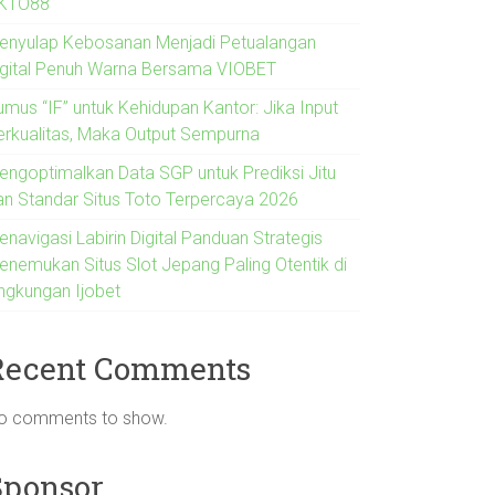
KTO88
enyulap Kebosanan Menjadi Petualangan
igital Penuh Warna Bersama VIOBET
umus “IF” untuk Kehidupan Kantor: Jika Input
erkualitas, Maka Output Sempurna
engoptimalkan Data SGP untuk Prediksi Jitu
an Standar Situs Toto Terpercaya 2026
navigasi Labirin Digital Panduan Strategis
enemukan Situs Slot Jepang Paling Otentik di
ingkungan Ijobet
Recent Comments
o comments to show.
Sponsor