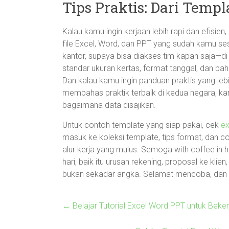
Tips Praktis: Dari Templ
Kalau kamu ingin kerjaan lebih rapi dan efisi
file Excel, Word, dan PPT yang sudah kamu ses
kantor, supaya bisa diakses tim kapan saja—di
standar ukuran kertas, format tanggal, dan ba
Dan kalau kamu ingin panduan praktis yang leb
membahas praktik terbaik di kedua negara, k
bagaimana data disajikan.
Untuk contoh template yang siap pakai, cek
e
masuk ke koleksi template, tips format, dan
alur kerja yang mulus. Semoga with coffee in ha
hari, baik itu urusan rekening, proposal ke klie
bukan sekadar angka. Selamat mencoba, dan se
←
Belajar Tutorial Excel Word PPT untuk Beke