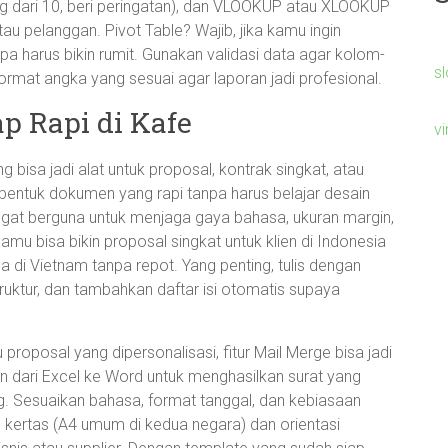
ng dari 10, beri peringatan), dan VLOOKUP atau XLOOKUP
tau pelanggan. Pivot Table? Wajib, jika kamu ingin
a harus bikin rumit. Gunakan validasi data agar kolom-
s
ormat angka yang sesuai agar laporan jadi profesional.
p Rapi di Kafe
v
 bisa jadi alat untuk proposal, kontrak singkat, atau
 bentuk dokumen yang rapi tanpa harus belajar desain
angat berguna untuk menjaga gaya bahasa, ukuran margin,
amu bisa bikin proposal singkat untuk klien di Indonesia
a di Vietnam tanpa repot. Yang penting, tulis dengan
ruktur, dan tambahkan daftar isi otomatis supaya
proposal yang dipersonalisasi, fitur Mail Merge bisa jadi
 dari Excel ke Word untuk menghasilkan surat yang
ang. Sesuaikan bahasa, format tanggal, dan kebiasaan
n kertas (A4 umum di kedua negara) dan orientasi