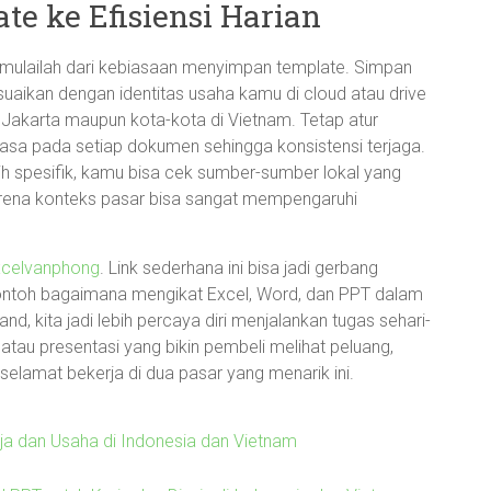
ate ke Efisiensi Harian
en, mulailah dari kebiasaan menyimpan template. Simpan
uaikan dengan identitas usaha kamu di cloud atau drive
 Jakarta maupun kota-kota di Vietnam. Tetap atur
hasa pada setiap dokumen sehingga konsistensi terjaga.
ih spesifik, kamu bisa cek sumber-sumber lokal yang
arena konteks pasar bisa sangat mempengaruhi
xcelvanphong
. Link sederhana ini bisa jadi gerbang
 contoh bagaimana mengikat Excel, Word, dan PPT dalam
nd, kita jadi lebih percaya diri menjalankan tugas sehari-
n, atau presentasi yang bikin pembeli melihat peluang,
lamat bekerja di dua pasar yang menarik ini.
rja dan Usaha di Indonesia dan Vietnam