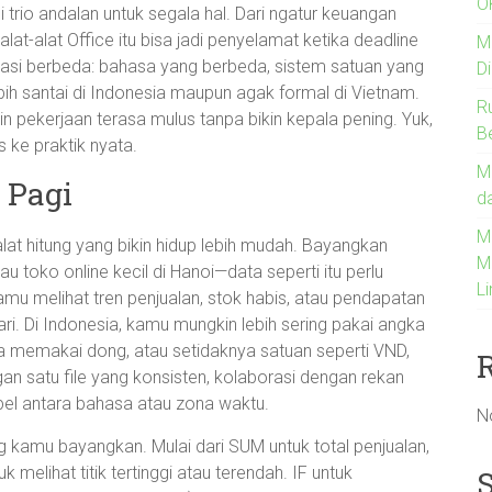
O
trio andalan untuk segala hal. Dari ngatur keuangan
 alat-alat Office itu bisa jadi penyelamat ketika deadline
M
tuasi berbeda: bahasa yang berbeda, sistem satuan yang
D
bih santai di Indonesia maupun agak formal di Vietnam.
R
ikin pekerjaan terasa mulus tanpa bikin kepala pening. Yuk,
B
s ke praktik nyata.
M
 Pagi
d
Me
 alat hitung yang bikin hidup lebih mudah. Bayangkan
M
 toko online kecil di Hanoi—data seperti itu perlu
L
mu melihat tren penjualan, stok habis, atau pendapatan
ri. Di Indonesia, kamu mungkin lebih sering pakai angka
a memakai dong, atau setidaknya satuan seperti VND,
n satu file yang konsisten, kolaborasi dengan rekan
empel antara bahasa atau zona waktu.
N
ng kamu bayangkan. Mulai dari SUM untuk total penjualan,
melihat titik tertinggi atau terendah. IF untuk