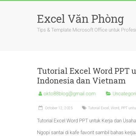
Skip
to
Excel Văn Phòng
content
Tips & Template Microsoft Office untuk Profes
Tutorial Excel Word PPT 
Indonesia dan Vietnam
okto88blog@gmail.com
Uncategor
October 12, 2025
Tutorial Excel, Word, PPT unt
Tutorial Excel Word PPT untuk Kerja dan Usah
Ngopi santai di kafe favorit sambil bahas kerj