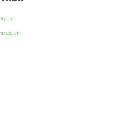
lot gacor
irgo222.wiki