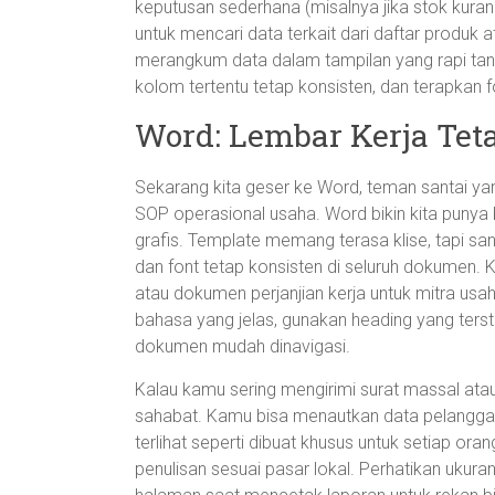
keputusan sederhana (misalnya jika stok kura
untuk mencari data terkait dari daftar produk a
merangkum data dalam tampilan yang rapi tanp
kolom tertentu tetap konsisten, dan terapkan f
Word: Lembar Kerja Teta
Sekarang kita geser ke Word, teman santai yang
SOP operasional usaha. Word bikin kita punya
grafis. Template memang terasa klise, tapi s
dan font tetap konsisten di seluruh dokumen. K
atau dokumen perjanjian kerja untuk mitra usah
bahasa yang jelas, gunakan heading yang terst
dokumen mudah dinavigasi.
Kalau kamu sering mengirimi surat massal atau 
sahabat. Kamu bisa menautkan data pelanggan
terlihat seperti dibuat khusus untuk setiap or
penulisan sesuai pasar lokal. Perhatikan ukura