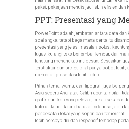
halaman saat mencetak laporan untuk rekan bi
pakai, pekerjaan menulis jadi lebih efisien dan 
PPT: Presentasi yang Me
PowerPoint adalah jembatan antara data dan k
soal angka, tetapi bagaimana cerita itu disamp
presentasi yang jelas: masalah, solusi, keun
lugas, kurangi teks berlembar-lembar, dan man
langsung menangkap inti pesan. Sesuaikan gay
terstruktur dan profesional punya bobot lebih;
membuat presentasi lebih hidup.
Pilihan tema, warna, dan tipografi juga berpe
Asia seperti Arial atau Calibri agar tampilan ti
grafik dan ikon yang relevan, bukan sekadar deko
kalimat kunci dalam bahasa Indonesia, satu l
pendekatan lokal yang sopan dan terhormat. 
lebih percaya diri dan responsif terhadap pert