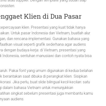
snis atau supplier. Dengan template yang sudah siap
konsisten.
nggaet Klien di Dua Pasar
epercayaan klien. Presentasi yang kuat tidak hanya
aikan. Untuk pasar Indonesia dan Vietnam, buatlah alur
tungan, dan rencana implementasi. Gunakan bahasa yang
faatkan visual seperti grafik sederhana agar audiens
a dengan budaya kerja: di Vietnam, presentasi yang
 di Indonesia, sentuhan manusiawi dan contoh nyata bisa
ngaruh. Pakai font yang umum digunakan di kedua belahan
dak berantakan saat dibuka di perangkat klien. Sisipkan
rasi. Jika perlu, buat slide bilingual kecil-kecilan: satu
agi dalam bahasa Vietnam untuk menunjukkan
Latihan singkat sebelum presentasi juga membantu kamu
anyaan audiens.