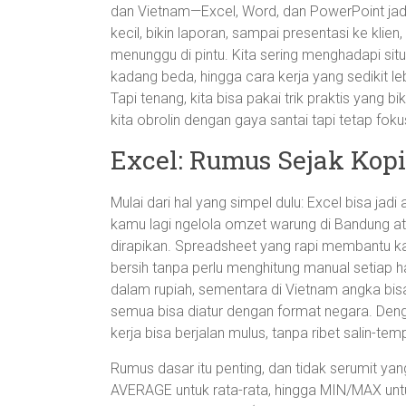
dan Vietnam—Excel, Word, dan PowerPoint jadi 
kecil, bikin laporan, sampai presentasi ke klien,
menunggu di pintu. Kita sering menghadapi si
kadang beda, hingga cara kerja yang sedikit le
Tapi tenang, kita bisa pakai trik praktis yang b
kita obrolin dengan gaya santai tapi tetap foku
Excel: Rumus Sejak Kopi
Mulai dari hal yang simpel dulu: Excel bisa jadi
kamu lagi ngelola omzet warung di Bandung atau
dirapikan. Spreadsheet yang rapi membantu ka
bersih tanpa perlu menghitung manual setiap ha
dalam rupiah, sementara di Vietnam angka bis
semua bisa diatur dengan format negara. Denga
kerja bisa berjalan mulus, tanpa ribet salin-t
Rumus dasar itu penting, dan tidak serumit ya
AVERAGE untuk rata-rata, hingga MIN/MAX untuk 