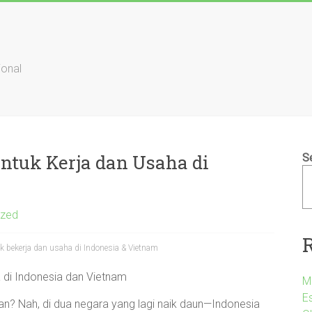
ional
untuk Kerja dan Usaha di
S
ized
uk bekerja dan usaha di Indonesia & Vietnam
a di Indonesia dan Vietnam
M
E
aan? Nah, di dua negara yang lagi naik daun—Indonesia