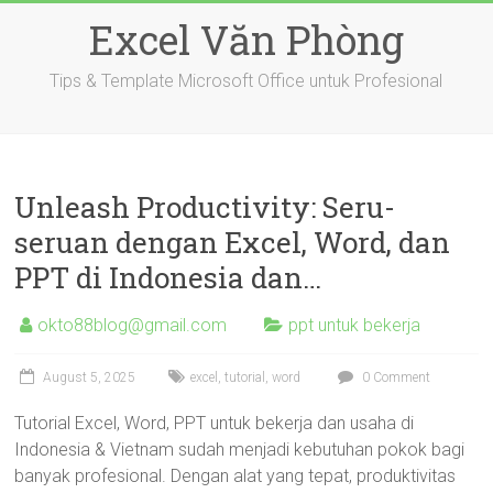
Skip
Excel Văn Phòng
to
content
Tips & Template Microsoft Office untuk Profesional
Unleash Productivity: Seru-
seruan dengan Excel, Word, dan
PPT di Indonesia dan…
okto88blog@gmail.com
ppt untuk bekerja
August 5, 2025
excel
,
tutorial
,
word
0 Comment
Tutorial Excel, Word, PPT untuk bekerja dan usaha di
Indonesia & Vietnam sudah menjadi kebutuhan pokok bagi
banyak profesional. Dengan alat yang tepat, produktivitas