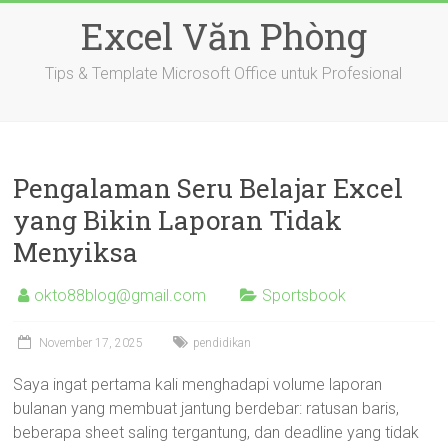
Skip
Excel Văn Phòng
to
content
Tips & Template Microsoft Office untuk Profesional
Pengalaman Seru Belajar Excel
yang Bikin Laporan Tidak
Menyiksa
okto88blog@gmail.com
Sportsbook
November 17, 2025
pendidikan
Saya ingat pertama kali menghadapi volume laporan
bulanan yang membuat jantung berdebar: ratusan baris,
beberapa sheet saling tergantung, dan deadline yang tidak