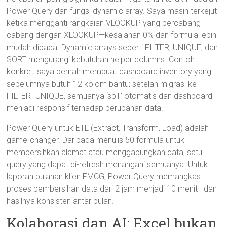
Power Query dan fungsi dynamic array. Saya masih terkejut
ketika mengganti rangkaian VLOOKUP yang bercabang-
cabang dengan XLOOKUP—kesalahan 0% dan formula lebih
mudah dibaca. Dynamic arrays seperti FILTER, UNIQUE, dan
SORT mengurangi kebutuhan helper columns. Contoh
konkret: saya pernah membuat dashboard inventory yang
sebelumnya butuh 12 kolom bantu; setelah migrasi ke
FILTER+UNIQUE, semuanya ‘spill’ otomatis dan dashboard
menjadi responsif terhadap perubahan data.
Power Query untuk ETL (Extract, Transform, Load) adalah
game-changer. Daripada menulis 50 formula untuk
membersihkan alamat atau menggabungkan data, satu
query yang dapat di-refresh menangani semuanya. Untuk
laporan bulanan klien FMCG, Power Query memangkas
proses pembersihan data dari 2 jam menjadi 10 menit—dan
hasilnya konsisten antar bulan.
Kolaborasi dan AI: Excel bukan