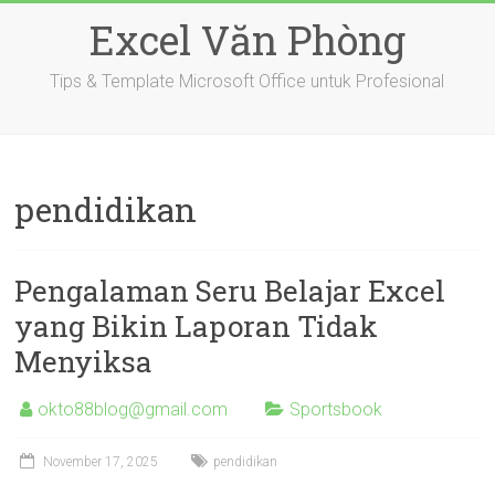
Skip
Excel Văn Phòng
to
content
Tips & Template Microsoft Office untuk Profesional
pendidikan
Pengalaman Seru Belajar Excel
yang Bikin Laporan Tidak
Menyiksa
okto88blog@gmail.com
Sportsbook
November 17, 2025
pendidikan