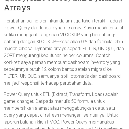
Arrays
Perubahan paling signifikan dalam tiga tahun terakhir adalah
Power Query dan fungsi dynamic array. Saya masih terkejut
ketika mengganti rangkaian VLOOKUP yang bercabang-
cabang dengan XLOOKUP—kesalahan 0% dan formula lebih
mudah dibaca. Dynamic arrays seperti FILTER, UNIQUE, dan
SORT mengurangi kebutuhan helper columns. Contoh
konkret: saya pernah membuat dashboard inventory yang
sebelumnya butuh 12 kolom bantu; setelah migrasi ke
FILTER+UNIQUE, semuanya ‘spill’ otomatis dan dashboard
menjadi responsif terhadap perubahan data.
Power Query untuk ETL (Extract, Transform, Load) adalah
game-changer. Daripada menulis 50 formula untuk
membersihkan alamat atau menggabungkan data, satu
query yang dapat di-refresh menangani semuanya. Untuk
laporan bulanan klien FMCG, Power Query memangkas
proses pembersihan data dari 2 jam menjadi 10 menit—dan